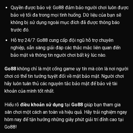
Quyền được bảo vệ: Go88 đảm bảo người chơi luôn được
bảo vệ tối đa trong mọi tình huống. Dữ liệu của bạn sẽ
không bị sử dụng ngoài mục đích đã được thông báo
trước đó.
Hỗ trợ 24/7: Go88 cung cấp đội ngũ hỗ trợ chuyên
nghiệp, sẵn sàng giải đáp các thắc mắc liên quan đến
bảo mật và thông tin người chơi bất kỳ lúc nào.
Go88
không chỉ là một cổng game uy tín mà còn là nơi người
chơi có thể tin tưởng tuyệt đối về mặt bảo mật. Người chơi
hãy luôn tuân thủ các nguyên tắc bảo mật để bảo vệ tài
khoản của mình tốt nhất.
Hiểu rõ
điều khoản sử dụng
tại
Go88
giúp bạn tham gia
sân chơi một cách an toàn và hiệu quả. Hãy trải nghiệm ngay
hôm nay để tận hưởng những giây phút giải trí đỉnh cao tại
Go88!