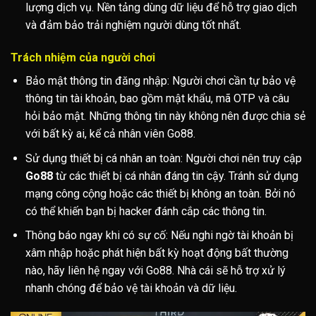
lượng dịch vụ. Nền tảng dùng dữ liệu để hỗ trợ giao dịch
và đảm bảo trải nghiệm người dùng tốt nhất.
Trách nhiệm của người chơi
Bảo mật thông tin đăng nhập: Người chơi cần tự bảo vệ
thông tin tài khoản, bao gồm mật khẩu, mã OTP và câu
hỏi bảo mật. Những thông tin này không nên được chia sẻ
với bất kỳ ai, kể cả nhân viên Go88.
Sử dụng thiết bị cá nhân an toàn: Người chơi nên truy cập
Go88
từ các thiết bị cá nhân đáng tin cậy. Tránh sử dụng
mạng công cộng hoặc các thiết bị không an toàn. Bởi nó
có thể khiến bạn bị hacker đánh cắp các thông tin.
Thông báo ngay khi có sự cố: Nếu nghi ngờ tài khoản bị
xâm nhập hoặc phát hiện bất kỳ hoạt động bất thường
nào, hãy liên hệ ngay với Go88. Nhà cái sẽ hỗ trợ xử lý
nhanh chóng để bảo vệ tài khoản và dữ liệu.