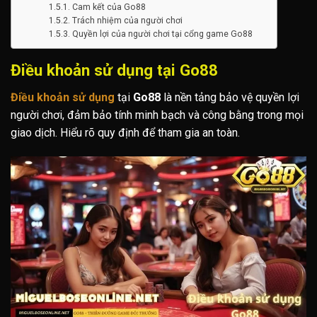
Cam kết của Go88
Trách nhiệm của người chơi
Quyền lợi của người chơi tại cổng game Go88
Điều khoản sử dụng tại Go88
Điều khoản sử dụng
tại
Go88
là nền tảng bảo vệ quyền lợi
người chơi, đảm bảo tính minh bạch và công bằng trong mọi
giao dịch. Hiểu rõ quy định để tham gia an toàn.