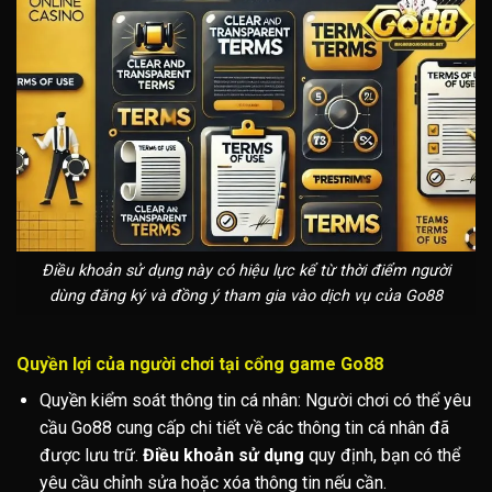
Điều khoản sử dụng này có hiệu lực kể từ thời điểm người
dùng đăng ký và đồng ý tham gia vào dịch vụ của Go88
Quyền lợi của người chơi tại cổng game Go88
Quyền kiểm soát thông tin cá nhân: Người chơi có thể yêu
cầu Go88 cung cấp chi tiết về các thông tin cá nhân đã
được lưu trữ.
Điều khoản sử dụng
quy định, bạn có thể
yêu cầu chỉnh sửa hoặc xóa thông tin nếu cần.