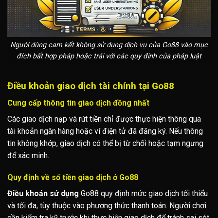
Người dùng cam kết không sử dụng dịch vụ của Go88 vào mục
đích bất hợp pháp hoặc trái với các quy định của pháp luật
Điều khoản giao dịch tài chính tại Go88
Cung cấp thông tin giao dịch đồng nhất
Các giao dịch nạp và rút tiền chỉ được thực hiện thông qua
tài khoản ngân hàng hoặc ví điện tử đã đăng ký. Nếu thông
tin không khớp, giao dịch có thể bị từ chối hoặc tạm ngưng
để xác minh.
Quy định về số tiền giao dịch ở Go88
Điều khoản sử dụng
Go88 quy định mức giao dịch tối thiểu
và tối đa, tùy thuộc vào phương thức thanh toán. Người chơi
cần kiểm tra kỹ trước khi thực hiện giao dịch để tránh sai sót.