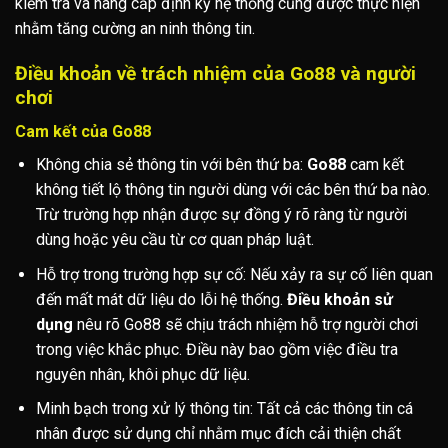
kiểm tra và nâng cấp định kỳ hệ thống cũng được thực hiện
nhằm tăng cường an ninh thông tin.
Điều khoản về trách nhiệm của Go88 và người
chơi
Cam kết của Go88
Không chia sẻ thông tin với bên thứ ba:
Go88
cam kết
không tiết lộ thông tin người dùng với các bên thứ ba nào.
Trừ trường hợp nhận được sự đồng ý rõ ràng từ người
dùng hoặc yêu cầu từ cơ quan pháp luật.
Hỗ trợ trong trường hợp sự cố: Nếu xảy ra sự cố liên quan
đến mất mát dữ liệu do lỗi hệ thống.
Điều khoản sử
dụng
nêu rõ Go88 sẽ chịu trách nhiệm hỗ trợ người chơi
trong việc khắc phục. Điều này bao gồm việc điều tra
nguyên nhân, khôi phục dữ liệu.
Minh bạch trong xử lý thông tin: Tất cả các thông tin cá
nhân được sử dụng chỉ nhằm mục đích cải thiện chất