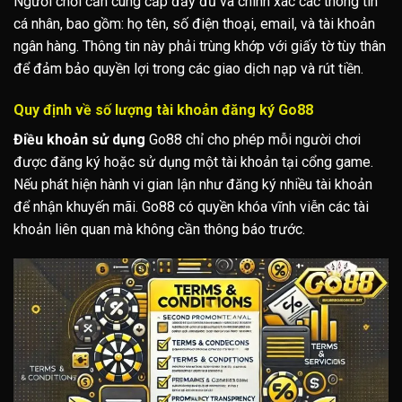
Người chơi cần cung cấp đầy đủ và chính xác các thông tin
cá nhân, bao gồm: họ tên, số điện thoại, email, và tài khoản
ngân hàng. Thông tin này phải trùng khớp với giấy tờ tùy thân
để đảm bảo quyền lợi trong các giao dịch nạp và rút tiền.
Quy định về số lượng tài khoản đăng ký Go88
Điều khoản sử dụng
Go88 chỉ cho phép mỗi người chơi
được đăng ký hoặc sử dụng một tài khoản tại cổng game.
Nếu phát hiện hành vi gian lận như đăng ký nhiều tài khoản
để nhận khuyến mãi. Go88 có quyền khóa vĩnh viễn các tài
khoản liên quan mà không cần thông báo trước.