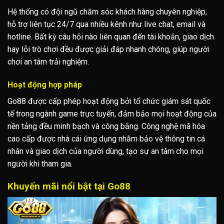
Hệ thống có đội ngũ chăm sóc khách hàng chuyên nghiệp,
hỗ trợ liên tục 24/7 qua nhiều kênh như live chat, email và
hotline. Bất kỳ câu hỏi nào liên quan đến tài khoản, giao dịch
hay lỗi trò chơi đều được giải đáp nhanh chóng, giúp người
chơi an tâm trải nghiệm.
Hoạt động hợp pháp
Go88 được cấp phép hoạt động bởi tổ chức giám sát quốc
tế trong ngành game trực tuyến, đảm bảo mọi hoạt động của
nền tảng đều minh bạch và công bằng. Công nghệ mã hóa
cao cấp được nhà cái ứng dụng nhằm bảo vệ thông tin cá
nhân và giao dịch của người dùng, tạo sự an tâm cho mọi
người khi tham gia.
Khuyến mãi nổi bật tại Go88