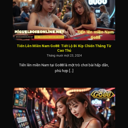
Tiến Lên Miền Nam Go88: Tiết Lộ Bí Kíp Chiến Thắng Từ
Cao Thủ
Tháng mười một 23, 2024
Tiến lên miền Nam tại Go88 là một trò chơi bài hấp dẫn,
phù hợp [...]