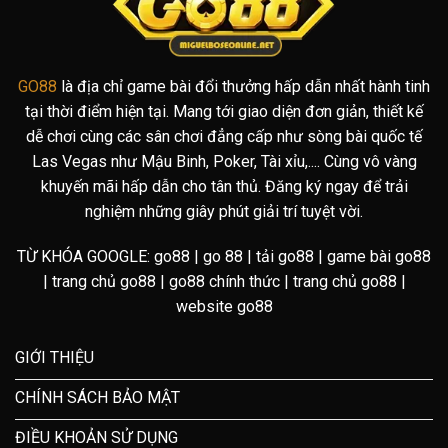
GO88
là địa chỉ game bài đổi thưởng hấp dẫn nhất hành tinh
tại thời điểm hiện tại. Mang tới giao diện đơn giản, thiết kế
dễ chơi cùng các sân chơi đẳng cấp như sòng bài quốc tế
Las Vegas như Mậu Binh, Poker, Tài xỉu,.... Cùng vô vàng
khuyến mãi hấp dẫn cho tân thủ. Đăng ký ngay để trải
nghiệm những giây phút giải trí tuyệt vời.
TỪ KHÓA GOOGLE: go88 | go 88 | tải go88 | game bài go88
| trang chủ go88 | go88 chính thức | trang chủ go88 |
website go88
GIỚI THIỆU
CHÍNH SÁCH BẢO MẬT
ĐIỀU KHOẢN SỬ DỤNG