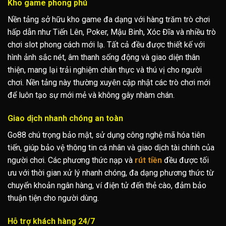
Kho game phong phú
Nền tảng sở hữu kho game đa dạng với hàng trăm trò chơi
hấp dẫn như Tiến Lên, Poker, Mậu Binh, Xóc Đĩa và nhiều trò
chơi slot phong cách mới lạ. Tất cả đều được thiết kế với
hình ảnh sắc nét, âm thanh sống động và giao diện thân
thiện, mang lại trải nghiệm chân thực và thú vị cho người
chơi. Nền tảng này thường xuyên cập nhật các trò chơi mới
để luôn tạo sự mới mẻ và không gây nhàm chán.
Giao dịch nhanh chóng an toàn
Go88 chú trọng bảo mật, sử dụng công nghệ mã hóa tiên
tiến, giúp bảo vệ thông tin cá nhân và giao dịch tài chính của
người chơi. Các phương thức nạp và
rút tiền
đều được tối
ưu với thời gian xử lý nhanh chóng, đa dạng phương thức từ
chuyển khoản ngân hàng, ví điện tử đến thẻ cào, đảm bảo
thuận tiện cho người dùng.
Hỗ trợ khách hàng 24/7