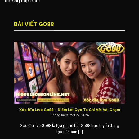
thưởng hấp dẫn!
BÀI VIẾT GO88
Xóc Đĩa Live Go88 – Kiếm Lời Cực To Chỉ Với Vài Chạm
Tháng mười một 27, 2024
Xóc đĩa live Go88 là tựa game bài Go88 trực tuyến đang
tạo nên cơn [...]