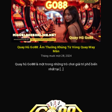
Quay Hũ Go88: Ẵm Thưởng Khủng Từ Vòng Quay May
Mắn
Tháng mười một 28, 2024
Quay hũ Go88 là một trong những trò chơi giải trí phổ biến
nhất tại [...]