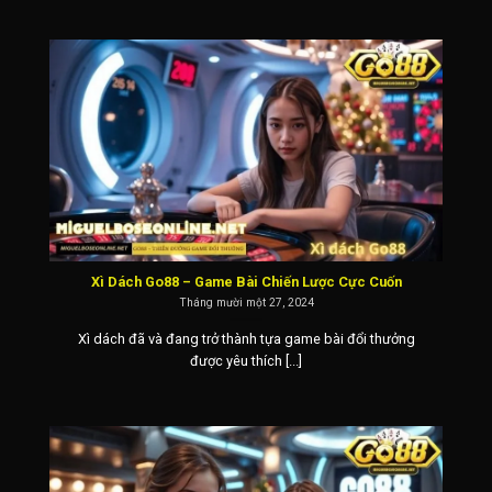
Xì Dách Go88 – Game Bài Chiến Lược Cực Cuốn
Tháng mười một 27, 2024
Xì dách đã và đang trở thành tựa game bài đổi thưởng
được yêu thích [...]