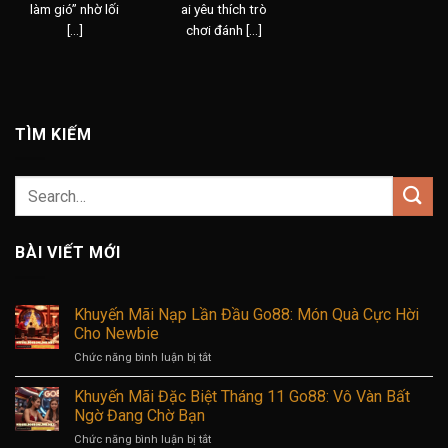
làm gió” nhờ lối
ai yêu thích trò
[...]
chơi đánh [...]
TÌM KIẾM
BÀI VIẾT MỚI
Khuyến Mãi Nạp Lần Đầu Go88: Món Quà Cực Hời
Cho Newbie
Chức năng bình luận bị tắt
ở
Khuyến
Mãi
Khuyến Mãi Đặc Biệt Tháng 11 Go88: Vô Vàn Bất
Nạp
Ngờ Đang Chờ Bạn
Lần
Chức năng bình luận bị tắt
ở
Đầu