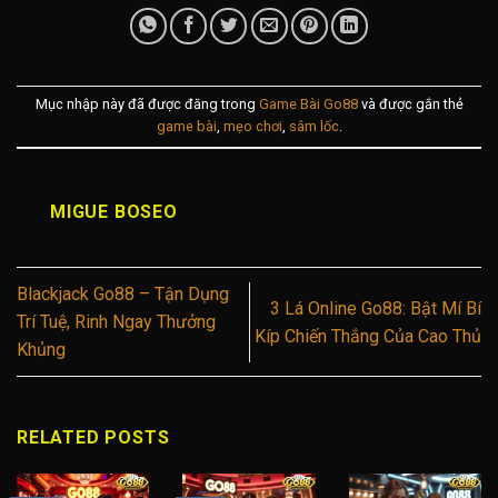
Mục nhập này đã được đăng trong
Game Bài Go88
và được gắn thẻ
game bài
,
mẹo chơi
,
sâm lốc
.
MIGUE BOSEO
Blackjack Go88 – Tận Dụng
3 Lá Online Go88: Bật Mí Bí
Trí Tuệ, Rinh Ngay Thưởng
Kíp Chiến Thắng Của Cao Thủ
Khủng
RELATED POSTS