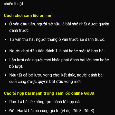
chiến thuật.
Cách chơi sâm lốc online
Ở ván đầu tiên, người sở hữu lá bài nhỏ nhất được quyền
đánh trước.
Từ ván thứ hai, người thắng ở ván trước sẽ đánh trước.
Người chơi đầu tiên đánh 1 lá bài hoặc một tổ hợp bài.
Lần lượt các người chơi khác phải đánh bài lớn hơn hoặc
bỏ lượt.
Nếu tất cả bỏ lượt, vòng chơi kết thúc, người đánh bài
cuối cùng được quyền bắt đầu vòng mới.
Các tổ hợp bài mạnh trong sâm lốc online Go88
Rác: Lá bài lẻ không tạo thành tổ hợp nào.
Đôi: Hai lá bài có cùng giá trị (ví dụ: đôi 8, đôi K).