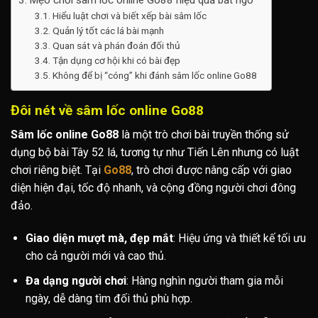
Hiểu luật chơi và biết xếp bài sâm lốc
Quản lý tốt các lá bài mạnh
Quan sát và phán đoán đối thủ
Tận dụng cơ hội khi có bài đẹp
Không để bị “cóng” khi đánh sâm lốc online Go88
Đôi nét về sâm lốc online Go88
Sâm lốc online Go88
là một trò chơi bài truyền thống sử
dụng bộ bài Tây 52 lá, tương tự như Tiến Lên nhưng có luật
chơi riêng biệt. Tại
Go88
, trò chơi được nâng cấp với giao
diện hiện đại, tốc độ nhanh, và cộng đồng người chơi đông
đảo.
Giao diện mượt mà, đẹp mắt
: Hiệu ứng và thiết kế tối ưu
cho cả người mới và cao thủ.
Đa dạng người chơi
: Hàng nghìn người tham gia mỗi
ngày, dễ dàng tìm đối thủ phù hợp.