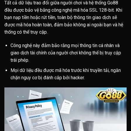
Tất cả dữ liệu trao đổi giữa người chơi và hệ thống Go88
đều được bảo vệ bằng công nghệ mã hóa SSL 128-bit. Khi
bạn nạp tiền hoặc rút tiền, toàn bộ thông tin giao dịch sẽ
được mã hóa hoàn toàn, đảm bảo không ai ngoài bạn và hệ
thống có thể truy cập.
Công nghệ này đảm bảo rằng mọi thông tin cá nhân và
giao dịch tài chính của người chơi không thể bị truy cập
trái phép.
Mọi dữ liệu đều được mã hóa trước khi truyền tải, ngăn
chặn nguy cơ bị đánh cắp bởi hacker.