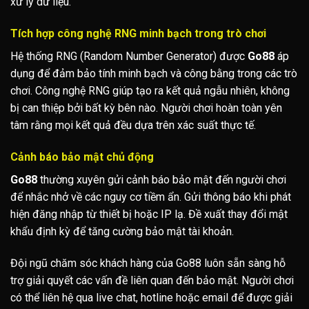
xử lý dữ liệu.
Tích hợp công nghệ RNG minh bạch trong trò chơi
Hệ thống RNG (Random Number Generator) được
Go88
áp
dụng để đảm bảo tính minh bạch và công bằng trong các trò
chơi. Công nghệ RNG giúp tạo ra kết quả ngẫu nhiên, không
bị can thiệp bởi bất kỳ bên nào. Người chơi hoàn toàn yên
tâm rằng mọi kết quả đều dựa trên xác suất thực tế.
Cảnh báo bảo mật chủ động
Go88
thường xuyên gửi cảnh báo bảo mật đến người chơi
để nhắc nhở về các nguy cơ tiềm ẩn. Gửi thông báo khi phát
hiện đăng nhập từ thiết bị hoặc IP lạ. Đề xuất thay đổi mật
khẩu định kỳ để tăng cường bảo mật tài khoản.
Đội ngũ chăm sóc khách hàng của Go88 luôn sẵn sàng hỗ
trợ giải quyết các vấn đề liên quan đến bảo mật. Người chơi
có thể liên hệ qua live chat, hotline hoặc email để được giải