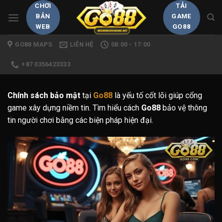
Chuyển
CHƠI
TẢI
BẢN
GAME
đến
WEB
GO88
nội
dung
GO88 MAPS
LIÊN HỆ
08:00 - 17:00
+87 0356423333
Chính sách bảo mật
tại
Go88
là yếu tố cốt lõi giúp cổng
game xây dựng niềm tin. Tìm hiểu cách
Go88
bảo vệ thông
tin người chơi bằng các biện pháp hiện đại.