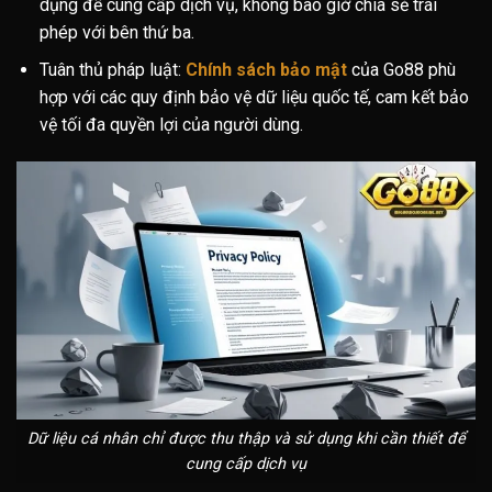
dụng để cung cấp dịch vụ, không bao giờ chia sẻ trái
phép với bên thứ ba.
Tuân thủ pháp luật:
Chính sách bảo mật
của Go88 phù
hợp với các quy định bảo vệ dữ liệu quốc tế, cam kết bảo
vệ tối đa quyền lợi của người dùng.
Dữ liệu cá nhân chỉ được thu thập và sử dụng khi cần thiết để
cung cấp dịch vụ