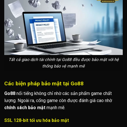
Tất cả giao dịch tài chính tại Go88 đều được bảo mật với hệ
thống bảo vệ mạnh mẽ
Các biện pháp bảo mật tại Go88
Go88
nổi tiếng không chỉ nhờ các sản phẩm game chất
lượng. Ngoài ra, cổng game còn được đánh giá cao nhờ
chính sách bảo mật
mạnh mẽ.
SSL 128-bit tối ưu hóa bảo mật