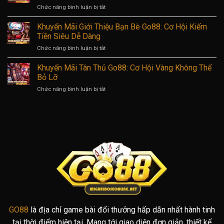
Biệt
Cực
Chức năng bình luận bị tắt
ở
Tháng
Hời
Khách
11
Cho
Hàng
Khuyến Mãi Giới Thiệu Bạn Bè Go88: Cơ Hội Kiếm
Go88:
Newbie
Thân
Vô
Tiền Siêu Dễ Dàng
Thiết
Vàn
Chức năng bình luận bị tắt
ở
Go88:
Bất
Khuyến
Thưởng
Ngờ
Mãi
Khuyến Mãi Tân Thủ Go88: Cơ Hội Vàng Không Thể
Độc
Đang
Giới
Quyền
Bỏ Lỡ
Chờ
Thiệu
Không
Bạn
Chức năng bình luận bị tắt
ở
Bạn
Giới
Khuyến
Bè
Hạn
Mãi
Go88:
Tân
Cơ
Thủ
Hội
Go88:
Kiếm
Cơ
Tiền
Hội
Siêu
Vàng
Dễ
Không
Dàng
Thể
Bỏ
Lỡ
GO88
là địa chỉ game bài đổi thưởng hấp dẫn nhất hành tinh
tại thời điểm hiện tại. Mang tới giao diện đơn giản, thiết kế