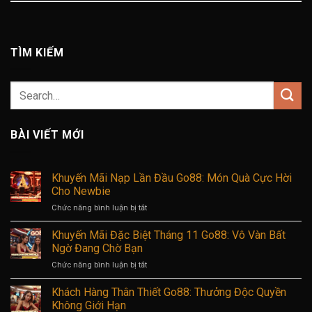
TÌM KIẾM
BÀI VIẾT MỚI
Khuyến Mãi Nạp Lần Đầu Go88: Món Quà Cực Hời
Cho Newbie
Chức năng bình luận bị tắt
ở
Khuyến
Mãi
Khuyến Mãi Đặc Biệt Tháng 11 Go88: Vô Vàn Bất
Nạp
Ngờ Đang Chờ Bạn
Lần
Chức năng bình luận bị tắt
ở
Đầu
Khuyến
Go88:
Mãi
Khách Hàng Thân Thiết Go88: Thưởng Độc Quyền
Món
Đặc
Quà
Không Giới Hạn