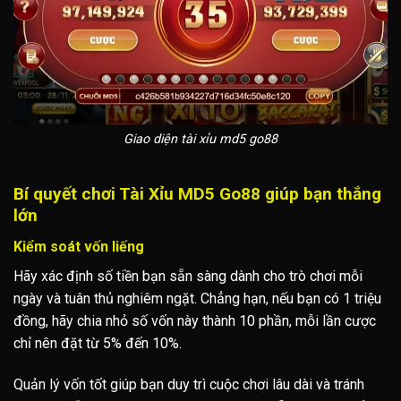
Giao diện tài xỉu md5 go88
Bí quyết chơi Tài Xỉu MD5 Go88 giúp bạn thắng
lớn
Kiểm soát vốn liếng
Hãy xác định số tiền bạn sẵn sàng dành cho trò chơi mỗi
ngày và tuân thủ nghiêm ngặt. Chẳng hạn, nếu bạn có 1 triệu
đồng, hãy chia nhỏ số vốn này thành 10 phần, mỗi lần cược
chỉ nên đặt từ 5% đến 10%.
Quản lý vốn tốt giúp bạn duy trì cuộc chơi lâu dài và tránh