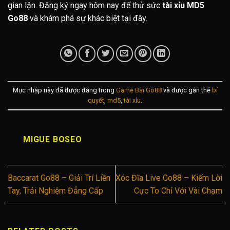
gian lận. Đăng ký ngay hôm nay để thử sức
tài xỉu MD5
Go88
và khám phá sự khác biệt tại đây.
Mục nhập này đã được đăng trong
Game Bài Go88
và được gắn thẻ
bí
quyết
,
md5
,
tài xỉu
.
MIGUE BOSEO
Baccarat Go88 – Giải Trí Liền
Xóc Đĩa Live Go88 – Kiếm Lời
Tay, Trải Nghiệm Đẳng Cấp
Cực To Chỉ Với Vài Chạm