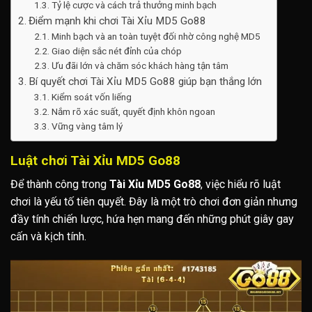
Tỷ lệ cược và cách trả thưởng minh bạch
Điểm mạnh khi chơi Tài Xỉu MD5 Go88
Minh bạch và an toàn tuyệt đối nhờ công nghệ MD5
Giao diện sắc nét đỉnh của chóp
Ưu đãi lớn và chăm sóc khách hàng tận tâm
Bí quyết chơi Tài Xỉu MD5 Go88 giúp bạn thắng lớn
Kiểm soát vốn liếng
Nắm rõ xác suất, quyết định khôn ngoan
Vững vàng tâm lý
Luật chơi Tài Xỉu MD5 Go88
Để thành công trong
Tài Xỉu MD5 Go88
, việc hiểu rõ luật
chơi là yếu tố tiên quyết. Đây là một trò chơi đơn giản nhưng
đầy tính chiến lược, hứa hẹn mang đến những phút giây gay
cấn và kịch tính.