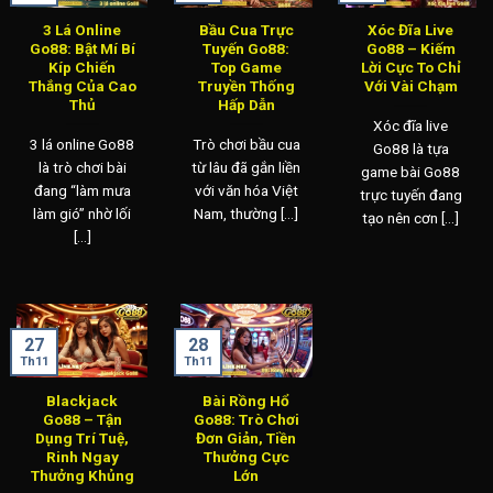
3 Lá Online
Bầu Cua Trực
Xóc Đĩa Live
Go88: Bật Mí Bí
Tuyến Go88:
Go88 – Kiếm
Kíp Chiến
Top Game
Lời Cực To Chỉ
Thắng Của Cao
Truyền Thống
Với Vài Chạm
Thủ
Hấp Dẫn
Xóc đĩa live
3 lá online Go88
Trò chơi bầu cua
Go88 là tựa
là trò chơi bài
từ lâu đã gắn liền
game bài Go88
đang “làm mưa
với văn hóa Việt
trực tuyến đang
làm gió” nhờ lối
Nam, thường [...]
tạo nên cơn [...]
[...]
27
28
Th11
Th11
Blackjack
Bài Rồng Hổ
Go88 – Tận
Go88: Trò Chơi
Dụng Trí Tuệ,
Đơn Giản, Tiền
Rinh Ngay
Thưởng Cực
Thưởng Khủng
Lớn