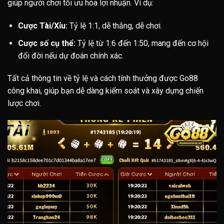
giúp người chơi tối ưu hóa lợi nhuận. Ví dụ:
Cược Tài/Xỉu:
Tỷ lệ 1:1, dễ thắng, dễ chơi.
Cược số cụ thể:
Tỷ lệ từ 1:6 đến 1:50, mang đến cơ hội
đổi đời nếu dự đoán chính xác.
Tất cả thông tin về tỷ lệ và cách tính thưởng được Go88
công khai, giúp bạn dễ dàng kiểm soát và xây dựng chiến
lược chơi.